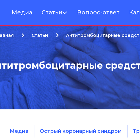
Медиа
Статьи
Вопрос-ответ
Кал
лавная
Статьи
Антитромбоцитарные средст
титромбоцитарные средс
Медиа
Острый коронарный синдром
Тр