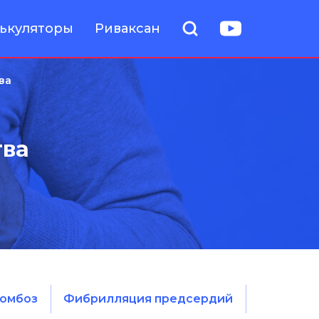
ькуляторы
Риваксан
ва
тва
омбоз
Фибрилляция предсердий